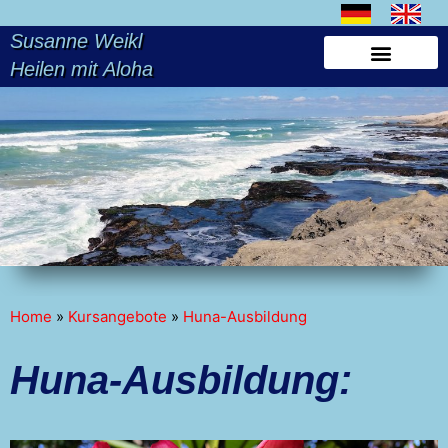
Susanne Weikl
Heilen mit Aloha
Home
»
Kursangebote
»
Huna-Ausbildung
Huna-Ausbildung: